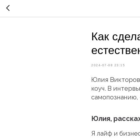
Как сдел
естестве
2024-07-08 23:15
Юлия Викторовн
коуч. В интерв
самопознанию, 
Юлия, расска
Я лайф и бизнес