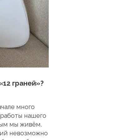
«12 граней»?
ачале много
 работы нашего
рым мы живём.
аций невозможно