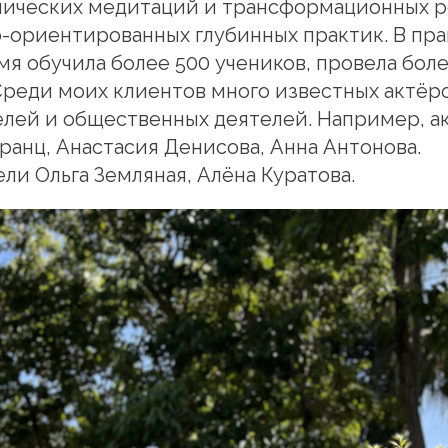
мических медитаций и трансформационных р
-ориентированных глубинных практик. В пра
емя обучила более 500 учеников, провела боле
Среди моих клиентов много известных актёр
лей и общественных деятелей. Например, а
ранц, Анастасия Денисова, Анна Антонова.
и Ольга Земляная, Алёна Куратова.