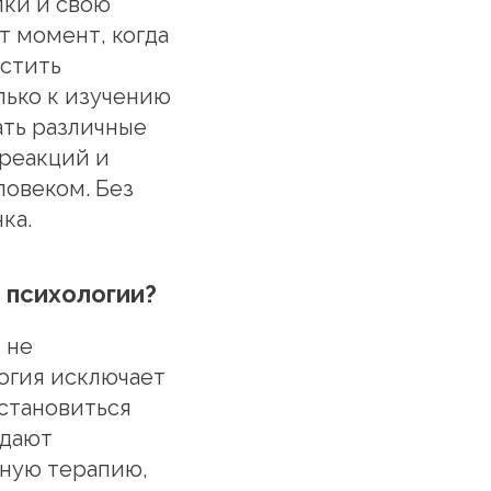
пки и свою
т момент, когда
астить
лько к изучению
ать различные
 реакций и
ловеком. Без
ка.
 психологии?
 не
огия исключает
 становиться
 дают
нную терапию,