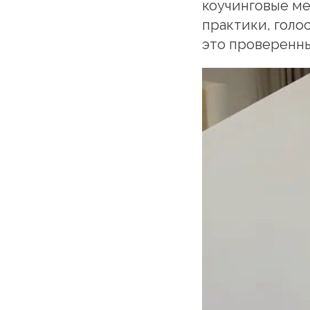
коучинговые м
практики, голо
это проверенны