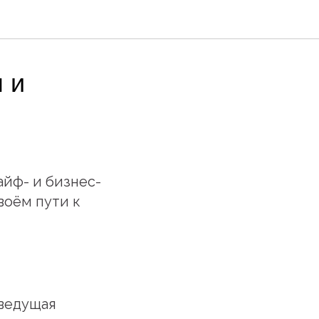
 и
йф- и бизнес-
воём пути к
 ведущая