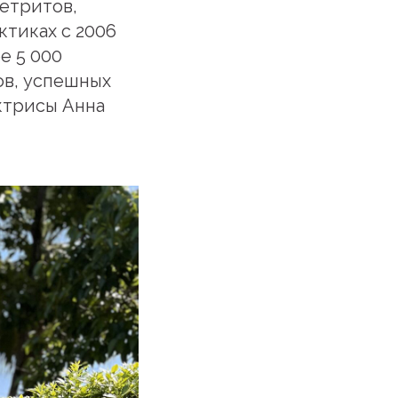
етритов,
ктиках с 2006
е 5 000
ов, успешных
ктрисы Анна