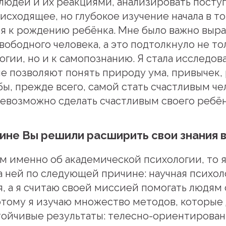
людей и их реакциями, анализировать посту
исходящее, но глубокое изучение начала в то
ся к рождению ребёнка. Мне было важно выр
свободного человека, а это подтолкнуло не то
огии, но и к самопознанию. Я стала исследов
е позволяют понять природу ума, привычек,
бы, прежде всего, самой стать счастливым че
невозможно сделать счастливым своего ребён
чине Вы решили расширить свои знания в
м именно об академической психологии, то я
а ней по следующей причине: научная психол
я, а я считаю своей миссией помогать людям
этому я изучаю множество методов, которые
тойчивые результаты: телесно-ориентирова